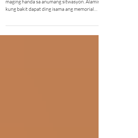
Bagyo
Tuwing panahon ng bagyo, mahalagang
maging handa sa anumang sitwasyon. Alamin
kung bakit dapat ding isama ang memorial
planning sa paghahanda ng pamilya.