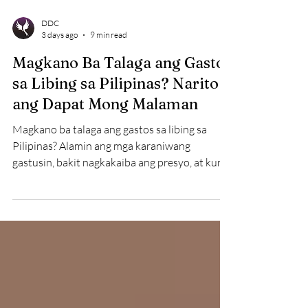
DDC
3 days ago
9 min read
Magkano Ba Talaga ang Gastos
sa Libing sa Pilipinas? Narito
ang Dapat Mong Malaman
Magkano ba talaga ang gastos sa libing sa
Pilipinas? Alamin ang mga karaniwang
gastusin, bakit nagkakaiba ang presyo, at kung
paano makatutulong ang maagang memorial
planning para sa iyong pamilya.